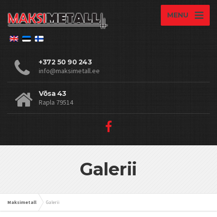
MENU
+372 50 90 243
info@maksimetall.ee
Võsa 43
Rapla 79514
Galerii
Maksimetall
Galerii